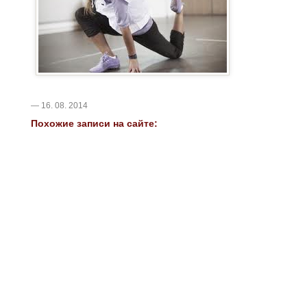
— 16. 08. 2014
Похожие записи на сайте: