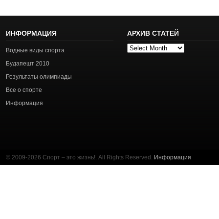
ИНФОРМАЦИЯ
АРХИВ СТАТЕЙ
Архив
Водные виды спорта
статей
Будапешт 2010
Результаты олимпиады
Все о спорте
Информация
© 2009-2026 Спорт – это жизнь!. All Rights Reserved.
Информация