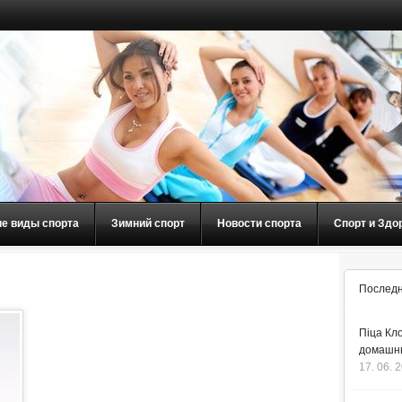
ие виды спорта
Зимний спорт
Новости спорта
Спорт и Здо
Последн
Піца Кло
домашнь
17. 06. 