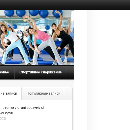
ровье
Спортивное снаряжение
ие записи
Популярные записи
потенко у стилі зрозумілої
ої кухні
2026