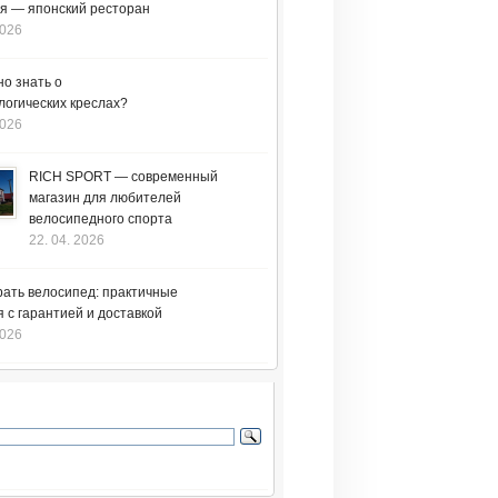
я — японский ресторан
2026
но знать о
логических креслах?
2026
RICH SPORT — современный
магазин для любителей
велосипедного спорта
22. 04. 2026
рать велосипед: практичные
 с гарантией и доставкой
2026