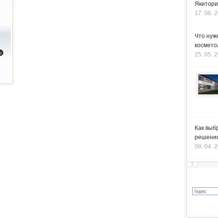
Якитори
17. 06. 
Что нуж
космето
25. 05. 
Как выб
решения
08. 04. 