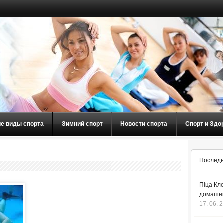
ие виды спорта
Зимний спорт
Новости спорта
Спорт и Здо
Последн
Піца Кло
домашнь
17. 06. 