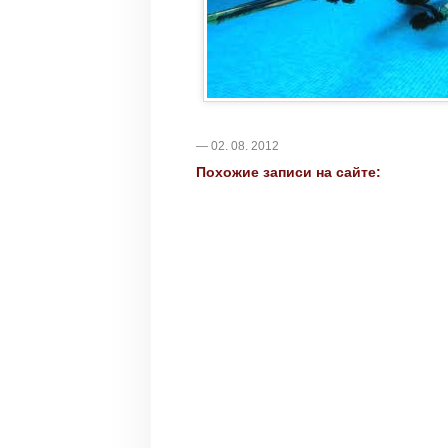
— 02. 08. 2012
Похожие записи на сайте: