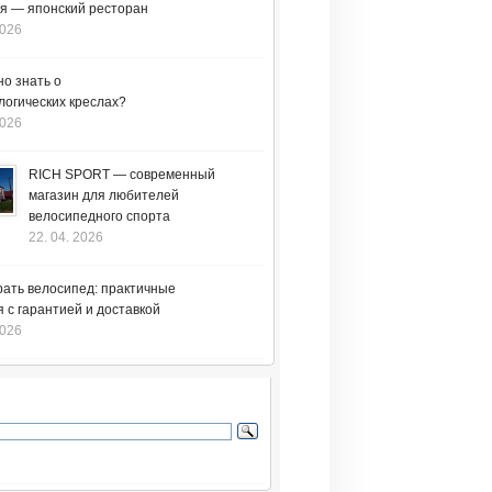
я — японский ресторан
2026
но знать о
логических креслах?
2026
RICH SPORT — современный
магазин для любителей
велосипедного спорта
22. 04. 2026
рать велосипед: практичные
 с гарантией и доставкой
2026