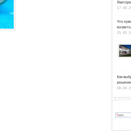
Якитори
17. 06. 
Что нуж
космето
25. 05. 
Как выб
решения
08. 04. 