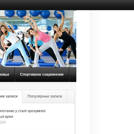
ровье
Спортивное снаряжение
ие записи
Популярные записи
потенко у стилі зрозумілої
ої кухні
2026