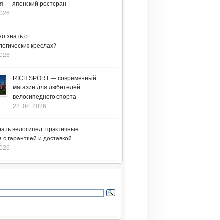
я — японский ресторан
2026
но знать о
логических креслах?
2026
RICH SPORT — современный
магазин для любителей
велосипедного спорта
22. 04. 2026
рать велосипед: практичные
 с гарантией и доставкой
2026