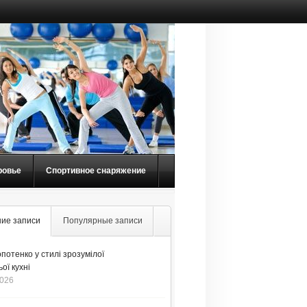
ровье
Спортивное снаряжение
ие записи
Популярные записи
потенко у стилі зрозумілої
ої кухні
2026