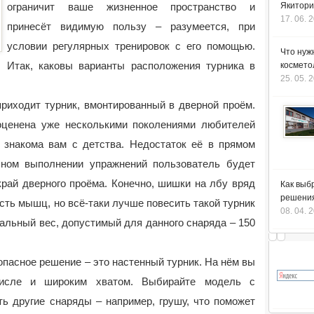
ограничит ваше жизненное пространство и
Якитори
17. 06. 
принесёт видимую пользу – разумеется, при
условии регулярных тренировок с его помощью.
Что нуж
Итак, каковы варианты расположения турника в
космето
25. 05. 
риходит турник, вмонтированный в дверной проём.
оценена уже несколькими поколениями любителей
 знакома вам с детства. Недостаток её в прямом
ном выполнении упражнений пользователь будет
край дверного проёма. Конечно, шишки на лбу вряд
Как выб
решения
сть мышц, но всё-таки лучше повесить такой турник
08. 04. 
альный вес, допустимый для данного снаряда – 150
пасное решение – это настенный турник. На нём вы
числе и широким хватом. Выбирайте модель с
ь другие снаряды – например, грушу, что поможет