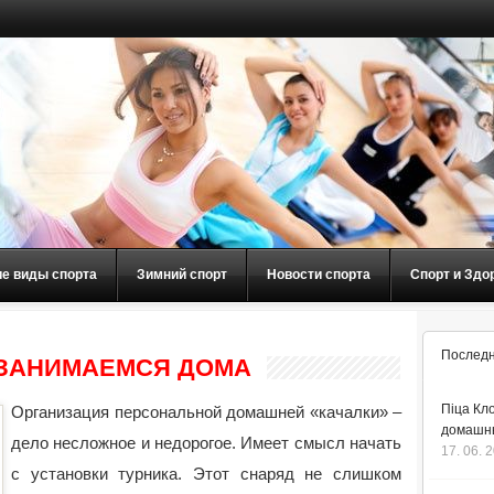
ие виды спорта
Зимний спорт
Новости спорта
Спорт и Здо
Последн
: ЗАНИМАЕМСЯ ДОМА
Піца Кло
Организация персональной домашней «качалки» –
домашнь
дело несложное и недорогое. Имеет смысл начать
17. 06. 
с установки турника. Этот снаряд не слишком