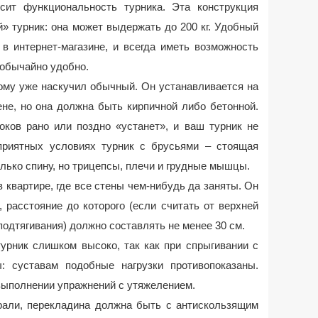
сит функциональность турника. Эта конструкция
» турник: она может выдержать до 200 кг. Удобный
 интернет-магазине, и всегда иметь возможность
еобычайно удобно.
кому уже наскучил обычный. Он устанавливается на
не, но она должна быть кирпичной либо бетонной.
оков рано или поздно «устанет», и ваш турник не
приятных условиях турник с брусьями – стоящая
олько спину, но трицепсы, плечи и грудные мышцы.
 квартире, где все стены чем-нибудь да заняты. Он
 расстояние до которого (если считать от верхней
подтягивания) должно составлять не менее 30 см.
урник слишком высоко, так как при спрыгивании с
: суставам подобные нагрузки противопоказаны.
 выполнении упражнений с утяжелением.
али, перекладина должна быть с антискользящим