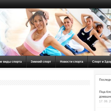
ие виды спорта
Зимний спорт
Новости спорта
Спорт и Здо
Последн
Піца Кло
домашнь
17. 06. 