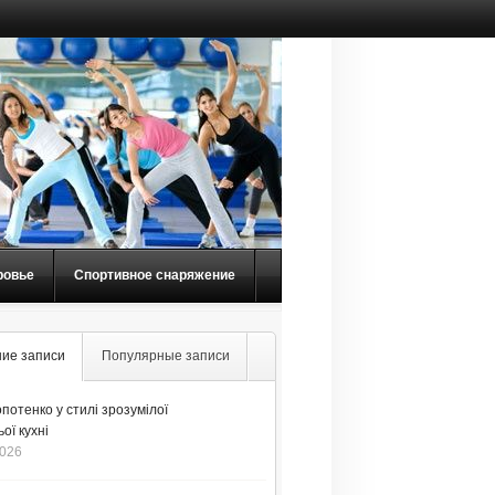
ровье
Спортивное снаряжение
ие записи
Популярные записи
потенко у стилі зрозумілої
ої кухні
2026