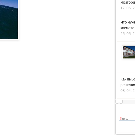
Якитори
17. 06. 
Что нуж
космето
25. 05. 
Как выб
решения
08. 04. 