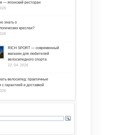
я — японский ресторан
2026
но знать о
логических креслах?
2026
RICH SPORT — современный
магазин для любителей
велосипедного спорта
22. 04. 2026
рать велосипед: практичные
 с гарантией и доставкой
2026