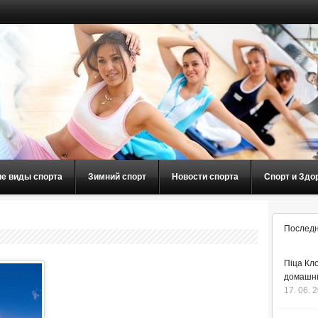
ие виды спорта
Зимний спорт
Новости спорта
Спорт и Здо
Последн
Піца Кло
домашнь
17. 06. 