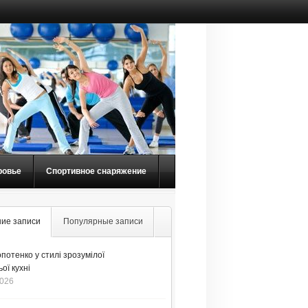
ровье
Спортивное снаряжение
ие записи
Популярные записи
потенко у стилі зрозумілої
ої кухні
2026