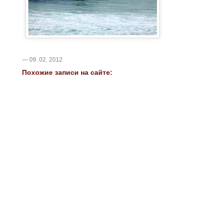
— 09. 02. 2012
Похожие записи на сайте: