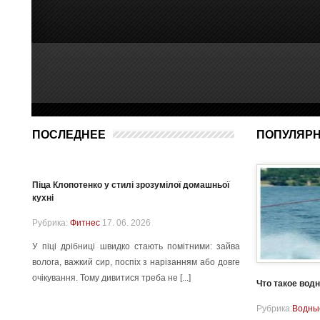
ПОСЛЕДНЕЕ
ПОПУЛЯР
Піца Клопотенко у стилі зрозумілої домашньої
кухні
Рубрика:
Фитнес
17. 06. 2026
У піці дрібниці швидко стають помітними: зайва
волога, важкий сир, поспіх з нарізанням або довге
очікування. Тому дивитися треба не [...]
Что такое вод
Рубрика:
Водны