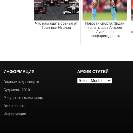
Что нам ждать осенью от
Новости спорта: Зидан
Гран-при Италии
испытывает Андрея
Лунина на
профпригодность
ИНФОРМАЦИЯ
АРХИВ СТАТЕЙ
Архив
Водные виды спорта
статей
Будапешт 2010
Результаты олимпиады
Все о спорте
Информация