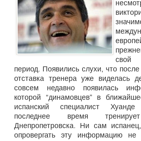
несмо
викто
значим
междун
европе
прежн
свой
период. Появились слухи, что после
отставка тренера уже виделась 
совсем недавно появилась инф
которой “динамовцев” в ближайше
испанский специалист Хуанде
последнее время трениру
Днепропетровска. Ни сам испанец,
опровергать эту информацию не 